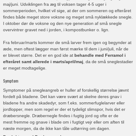
maj/juni. Udviklingen fra æg til voksen tager 4-5 uger i
sommerperioden, hvilket vil sige, at der om sommeren og efteråret
findes både meget store voksne og meget små nyklækkede snegle.
I oktober dør de voksne og den nye generation af små snegle
overvintrer gravet ned i jorden, i kompostbunker o. lign.
Fra februar/marts kommer de små larver frem igen og begynder at
æde, men oftest lægger man først mærke til dem i juni/juli, når de
er blevet større. Det er en god ide at
behandle med
Ferramol
i
efteråret samt allerede i marts/april/maj
, da de små sneglestadier
er meget modtagelige.
Symptom
Symptomer på snegleangreb er huller af forskellig størrelse jævnt
fordelt på bladene. Det kan være svært at skelne deres gnav i
bladene fra andre skadedyr, som f.eks. sommerfuglelarver eller
jordlopper, men som regel er der et tydeligt slimspor, hvis det er
dræbersnegle. Dræbernegle findes i fugtig jord og ofte er de
mest fremme og gnave i blade om i fugtigt vejr eller om aften til
næste morgen, da de ikke kan tåle udtørring om dagen.