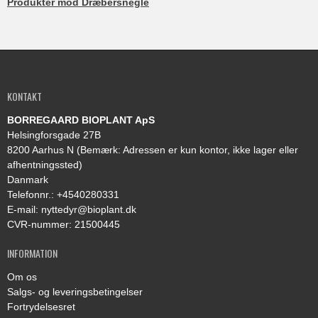
Produkter m
od
Dræbersnegle
KONTAKT
BORREGAARD BIOPLANT ApS
Helsingforsgade 27B
8200 Aarhus N (Bemærk: Adressen er kun kontor, ikke lager eller
afhentningssted)
Danmark
Telefonnr.
:
+4540280331
E-mail
:
nyttedyr@bioplant.dk
CVR-nummer
:
21500445
INFORMATION
Om os
Salgs- og leveringsbetingelser
Fortrydelsesret