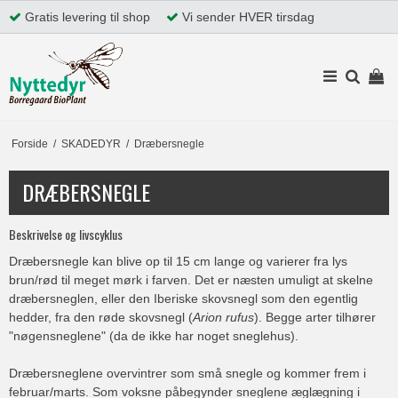
Gratis levering til shop
Vi sender HVER tirsdag
Forside
/
SKADEDYR
/
Dræbersnegle
DRÆBERSNEGLE
Beskrivelse og livscyklus
Dræbersnegle kan blive op til 15 cm lange og varierer fra lys
brun/rød til meget mørk i farven. Det er næsten umuligt at skelne
dræbersneglen, eller den Iberiske skovsnegl som den egentlig
hedder, fra den røde skovsnegl (
Arion rufus
). Begge arter tilhører
"nøgensneglene" (da de ikke har noget sneglehus).
Dræbersneglene overvintrer som små snegle og kommer frem i
februar/marts. Som voksne påbegynder sneglene æglægning i