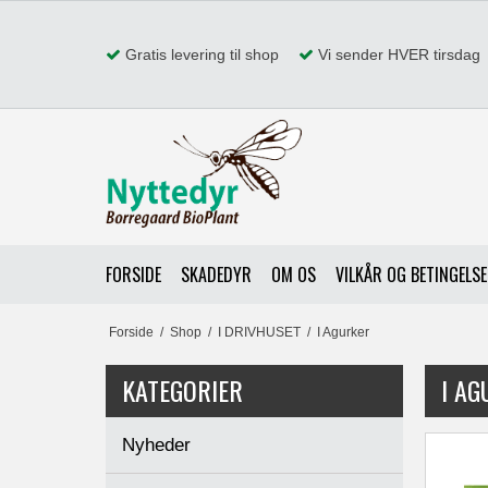
Gratis levering til shop
Vi sender HVER tirsdag
FORSIDE
SKADEDYR
OM OS
VILKÅR OG BETINGELS
Forside
/
Shop
/
I DRIVHUSET
/
I Agurker
KATEGORIER
I AG
Nyheder