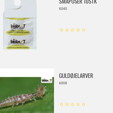
SMÅPOSER 10STK
6040
GULDØJELARVER
6008