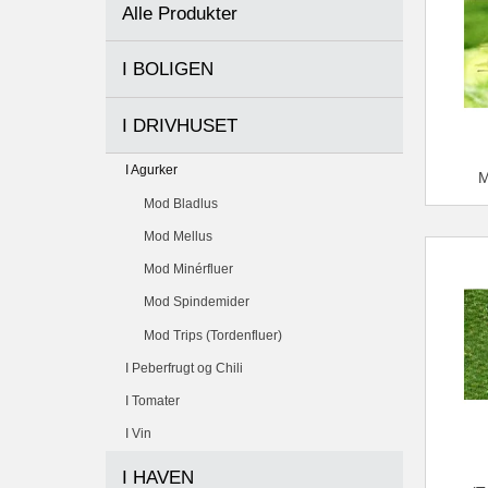
Alle Produkter
I BOLIGEN
I DRIVHUSET
I Agurker
Mod Bladlus
Mod Mellus
Mod Minérfluer
Mod Spindemider
Mod Trips (Tordenfluer)
I Peberfrugt og Chili
I Tomater
I Vin
I HAVEN