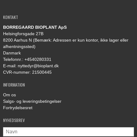
KONTAKT
BORREGAARD BIOPLANT ApS
Helsingforsgade 27B
8200 Aarhus N (Bemærk: Adressen er kun kontor, ikke lager eller
afhentningssted)
Danmark
Telefonnr.
:
+4540280331
E-mail
:
nyttedyr@bioplant.dk
CVR-nummer
:
21500445
INFORMATION
Om os
Salgs- og leveringsbetingelser
Fortrydelsesret
NYHEDSBREV