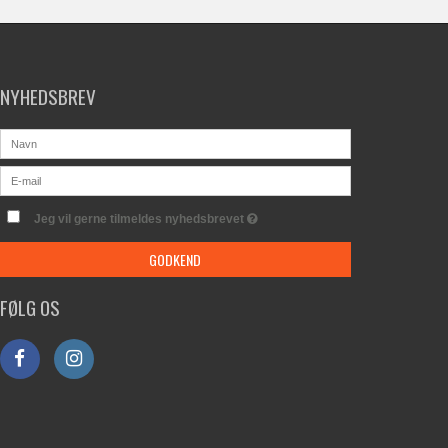
NYHEDSBREV
Jeg vil gerne tilmeldes nyhedsbrevet
GODKEND
FØLG OS