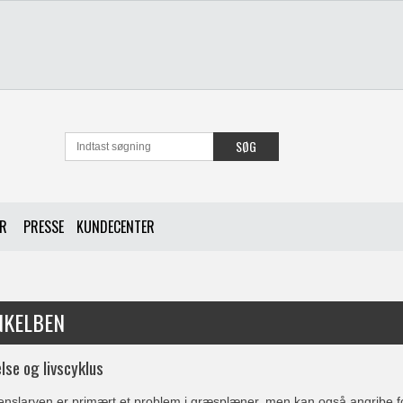
SØG
ER
PRESSE
KUNDECENTER
NKELBEN
lse og livscyklus
enslarven er primært et problem i græsplæner, men kan også angribe fo