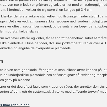
er. Larven (se billede) er gråbrun og valseformet med en læderagtig hud
 cm. I forårstiden vokser de sig store til en længde på 3-4 cm.
uli klækker de første voksne stankelben, og flyvningen finder sted til ca
en. Det sker ved, at hunnen stikker æggene ned i jorden i fugtigt græ
en sker oftest i september måned, og de små larver begynder at opta
er mod Stankelbenslarver'.
om overlever efterår og vinter, får et enormt fødebehov i løbet af forår
iske plantedele. I lune perioder, dvs. når jordtemperaturen er over 4 º
erfladen og angribe de overjordiske plantedele.
om
ær larven som gør skade. Et angreb af stankelbenslarver kendes på, at p
 de underjordiske plantedele ses et flosset gnav på rødder og rodspid
res gnav på bladene.
ner er det dog oftest fugle som krager og råger, der anretter den stør
 færten af dem, går de systematisk til værks med at "vende tørven" me
er mod Stankelben