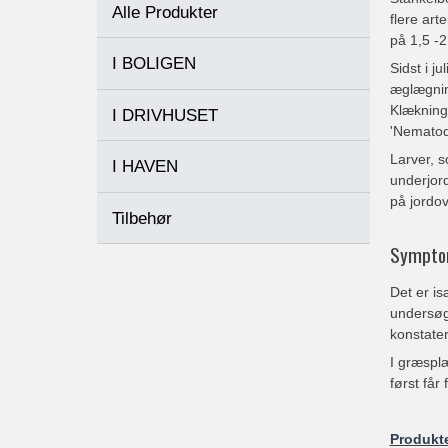
Alle Produkter
flere art
på 1,5 -2
I BOLIGEN
Sidst i j
æglægning
Klækning
I DRIVHUSET
'Nematod
Larver, s
I HAVEN
underjord
på jordov
Tilbehør
Sympt
Det er is
undersøge
konstate
I græsplæ
først får
Produkt