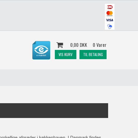
0,00 DKK
0 Varer
VIS KURV
TIL BETALING
rskellige afgrøder i køkkenhaven. I Danmark findes