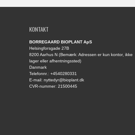
KONTAKT
BORREGAARD BIOPLANT ApS
Helsingforsgade 27B
8200 Aarhus N (Bemærk: Adressen er kun kontor, ikke
lager eller afhentningssted)
Danmark
Telefonnr.
:
+4540280331
E-mail
:
nyttedyr@bioplant.dk
CVR-nummer
:
21500445