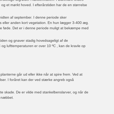
 og et mørkt hoved. I efterårstiden har de en størrelse
. midten af september. I denne periode sker
s eller anden kort vegetation. En hun lægger 3-400 æg.
ge føde. Det er i denne periode muligt at bekæmpe med
stiden og gnaver stadig hovedsageligt af de
C og lufttemperaturen er over 10 ºC , kan de kravle op
lanterne går ud eller ikke når at spire frem. Ved at
ser. I foråret kan der ved stærke angreb også
ste skade. De er vilde med stankelbenslarver, og når de
d næbbet.