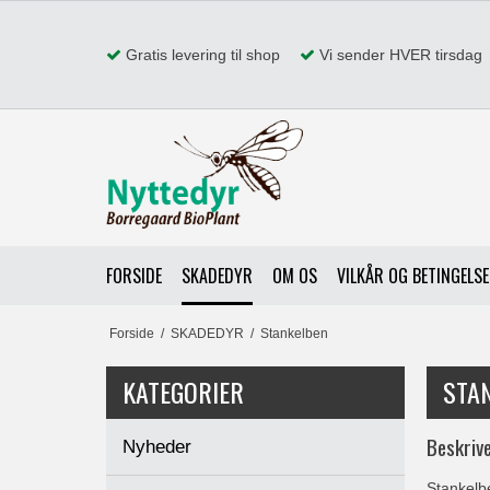
Gratis levering til shop
Vi sender HVER tirsdag
FORSIDE
SKADEDYR
OM OS
VILKÅR OG BETINGELS
Forside
/
SKADEDYR
/
Stankelben
KATEGORIER
STA
Beskrive
Nyheder
Stankelb