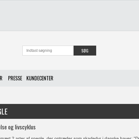
SØG
ER
PRESSE
KUNDECENTER
GLE
lse og livscyklus
imært 2 arter af snegle, der optræder som skadedyr i danske haver: "
D