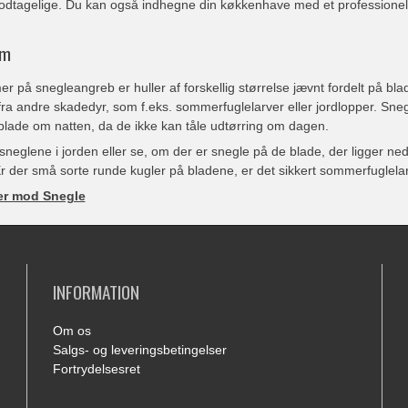
dtagelige. Du kan også indhegne din køkkenhave med et professionel
om
 på snegleangreb er huller af forskellig størrelse jævnt fordelt på bl
ra andre skadedyr, som f.eks. sommerfuglelarver eller jordlopper. Snegl
blade om natten, da de ikke kan tåle udtørring om dagen.
 sneglene i jorden eller se, om der er snegle på de blade, der ligger ne
r der små sorte runde kugler på bladene, er det sikkert sommerfuglelarv
er mod Snegle
INFORMATION
Om os
Salgs- og leveringsbetingelser
Fortrydelsesret