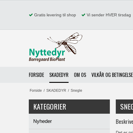
Gratis levering til shop
Vi sender HVER tirsdag
FORSIDE
SKADEDYR
OM OS
VILKÅR OG BETINGELS
Forside
/
SKADEDYR
/
Snegle
KATEGORIER
SNE
Beskrive
Nyheder
Det er pr