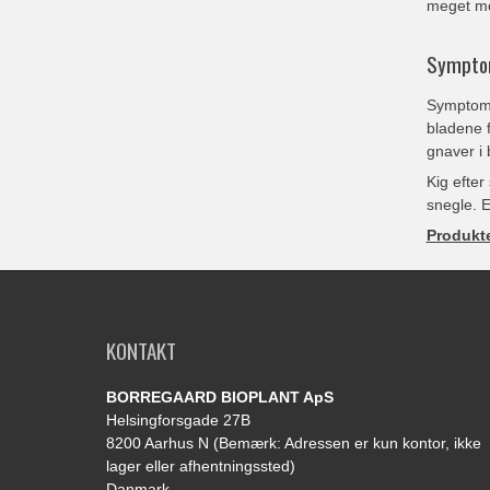
meget mo
Sympt
Symptomer
bladene f
gnaver i 
Kig efter
snegle. E
Produkt
KONTAKT
BORREGAARD BIOPLANT ApS
Helsingforsgade 27B
8200 Aarhus N (Bemærk: Adressen er kun kontor, ikke
lager eller afhentningssted)
Danmark