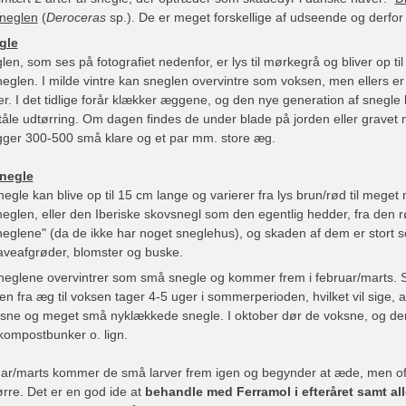
neglen
(
Deroceras
sp.). De er meget forskellige af udseende og derfor 
gle
en, som ses på fotografiet nedenfor, er lys til mørkegrå og bliver op 
glen. I milde vintre kan sneglen overvintre som voksen, men ellers er 
er. I det tidlige forår klækker æggene, og den nye generation af snegle
tåle udtørring. Om dagen findes de under blade på jorden eller gravet ned
gger 300-500 små klare og et par mm. store æg.
negle
gle kan blive op til 15 cm lange og varierer fra lys brun/rød til meget
glen, eller den Iberiske skovsnegl som den egentlig hedder, fra den 
eglene" (da de ikke har noget sneglehus), og skaden af dem er stort 
veafgrøder, blomster og buske.
eglene overvintrer som små snegle og kommer frem i februar/marts. 
en fra æg til voksen tager 4-5 uger i sommerperioden, hvilket vil sige
ksne og meget små nyklækkede snegle. I oktober dør de voksne, og den 
 kompostbunker o. lign.
ar/marts kommer de små larver frem igen og begynder at æde, men oftes
ørre. Det er en god ide at
behandle med
Ferramol
i efteråret samt al