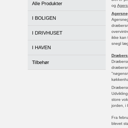
Alle Produkter
og
Agers
Agersne
I BOLIGEN
Agersnegl
dræbersne
overvintr
I DRIVHUSET
ikke kan 
snegl læ
I HAVEN
Dræbers
Dræbersne
Tilbehør
dræbersne
"nøgensn
køkkenha
Dræbersn
Udvikling
store vo
jorden, i
Fra febru
blevet st