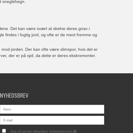
t sneglehegn.
adene. Det kan være svært at skelne deres gnav i
e findes i fugtig jord, og ofte er de mest fremme og
d mod jorden. Der kan ofte være slimspor, hvis det er
er, der er på spil, da dette er deres ekskrementer.
NYHEDSBREV
Jeg vil gerne tilmeldes nyhedsbrevet