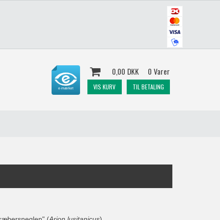
0,00 DKK
0 Varer
VIS KURV
TIL BETALING
ræbersneglen
" (
Arion lusitanicus
)