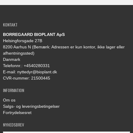
KONTAKT
BORREGAARD BIOPLANT ApS
Helsingforsgade 27B
8200 Aarhus N (Bemærk: Adressen er kun kontor, ikke lager eller
afhentningssted)
Danmark
Telefonnr.
:
+4540280331
E-mail
:
nyttedyr@bioplant.dk
CVR-nummer
:
21500445
INFORMATION
Om os
Salgs- og leveringsbetingelser
Fortrydelsesret
NYHEDSBREV