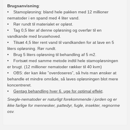
Brugsanvisning
:
• Stamopløsning: bland hele pakken med 12 millioner
nematoder i en spand med 4 liter vand.
• Rør rundt til materialet er opløst.
• Tag 0,5 liter af denne opløsning og overfør til en
vandkande med brusehoved.
• Tilsæt 4,5 liter rent vand til vandkanden for at lave en 5
liters opløsning. Rør rundt.
• Brug 5 liters opløsning til behandling af 5 m2.
• Fortsæt med samme metode indtil hele stamopløsningen
er brugt. (12 millioner nematoder rækker til 40 kvm)
• OBS: der kan ikke ”overdoseres”, så hvis man ønsker at
behandle et mindre område, så laves opløsningen blot mere
koncentreret.
•
Gentag behandling hver 6. uge for optimal effekt
.
Snegle-nematoder er naturligt forekommende i jorden og er
ikke farlige for mennesker, pattedyr, fugle, insekter, regnorme
osv.