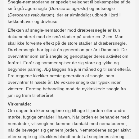
Snegle-nematoderne er specielt velegnet til bekæmpelse af de
små grå agersnegle (
Deroceras agreste
) og netsnegle
(
Deroceras reticulatum
), der er almindeligt udbredt i jord i
køkkenhaver og drivhuse.
Effekten af snegle-nematoder mod
dræbersnegle
er kun
dokumenteret mod de små stadier på under ca. 2 cm. Man
skal ikke forvente effekt på de store stadier af dræbersnegle.
Dræbersnegle har typisk én generation per år i Danmark. De
overvintrer som små snegle og genoptager deres aktivitet om
foråret. Forår og sommer spiser de sig store og tykke og
begynder parring. Æg lægges fra juni måned og til sent efterår.
Fra æggene klækker næste generation af snegle, som
overvintrer til næste år. De voksne snegle dør typisk inden
vinteren. Foretag behandling mod de nyklækkede snegle fra
juni og frem til efteråret.
Virkemåde:
Om dagen trækker sneglene sig tilbage til jorden eller andre
mørke, fugtige områder i haven. Når jorden er behandlet med
nematoder, vil sneglene komme i kontakt med nematoderne,
når de bevæger sig gennem jorden. Nematoderne søger aktivt
efter snegle og tiltrækkes blandt andet af sneglenes slim og