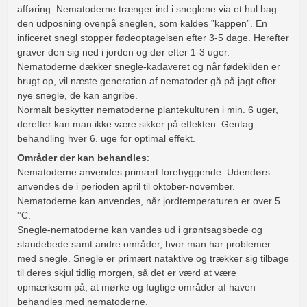
afføring. Nematoderne trænger ind i sneglene via et hul bag
den udposning ovenpå sneglen, som kaldes ”kappen”. En
inficeret snegl stopper fødeoptagelsen efter 3-5 dage. Herefter
graver den sig ned i jorden og dør efter 1-3 uger.
Nematoderne dækker snegle-kadaveret og når fødekilden er
brugt op, vil næste generation af nematoder gå på jagt efter
nye snegle, de kan angribe.
Normalt beskytter nematoderne plantekulturen i min. 6 uger,
derefter kan man ikke være sikker på effekten. Gentag
behandling hver 6. uge for optimal effekt.
Områder der kan behandles
:
Nematoderne anvendes primært forebyggende. Udendørs
anvendes de i perioden april til oktober-november.
Nematoderne kan anvendes, når jordtemperaturen er over 5
°C.
Snegle-nematoderne kan vandes ud i grøntsagsbede og
staudebede samt andre områder, hvor man har problemer
med snegle. Snegle er primært nataktive og trækker sig tilbage
til deres skjul tidlig morgen, så det er værd at være
opmærksom på, at mørke og fugtige områder af haven
behandles med nematoderne.