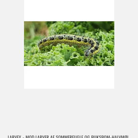
LARVEX - MOD LARVER AF SOMMERFUGLE OG BUKSBOM-HALVMØL