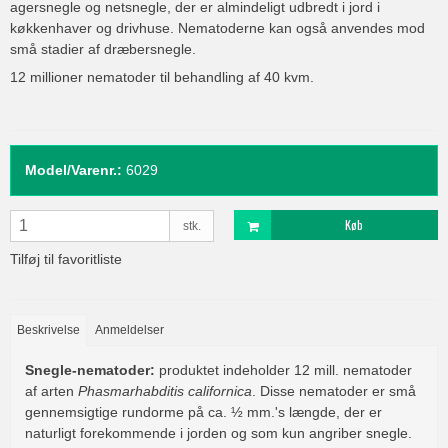
agersnegle og netsnegle, der er almindeligt udbredt i jord i
køkkenhaver og drivhuse. Nematoderne kan også anvendes mod
små stadier af dræbersnegle.
12 millioner nematoder til behandling af 40 kvm.
Model/Varenr.:
6029
Køb
stk.
Tilføj til favoritliste
Beskrivelse
Anmeldelser
Snegle-nematoder:
produktet indeholder 12 mill. nematoder
af arten
Phasmarhabditis californica
. Disse nematoder er små
gennemsigtige rundorme på ca. ½ mm.'s længde, der er
naturligt forekommende i jorden og som kun angriber snegle.