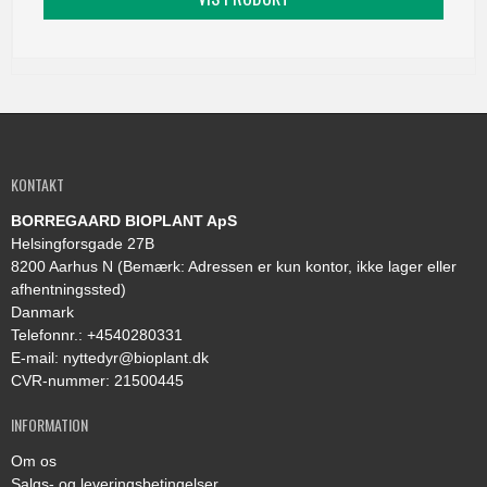
KONTAKT
BORREGAARD BIOPLANT ApS
Helsingforsgade 27B
8200 Aarhus N (Bemærk: Adressen er kun kontor, ikke lager eller
afhentningssted)
Danmark
Telefonnr.
:
+4540280331
E-mail
:
nyttedyr@bioplant.dk
CVR-nummer
:
21500445
INFORMATION
Om os
Salgs- og leveringsbetingelser