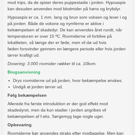
mod trips, da de spiser deres puppestadie i jorden. Hypoaspis
kan desuden anvendes mod blodmider på høns og krybdyr.
Hypoaspis er ca. 1 mm. lang og brun som voksen og lever i og
på jorden. Både de voksne og nymferne er aktive i
bekæmpelsen af skadedyr. De kan anvendes året rundt, når
temperaturen er over 15 ºC. Rovmiderne vil forblive på
lokaliteten, så længe der er føde, men vil dø ud hvis
føden forsvinder gennem en længere periode eller hvis jorden
tørrer kraftigt ud.
Dosering: 3.000 rovmider rækker til ca. 10kvm.
Brugsanvisning
Drys rovmiderne ud på jorden, hvor bekæmpelse ønskes.
Undgå at jorden tørrer ud.
Følg bekæmpelsen
Allerede fra første introduktion er der god effekt mod
skadedyret, men da kun stadier i jorden angribes vil
bekæmpelsen af f.eks. Sørgemyg tage nogle uger.
Opbevaring
Rovmiderne bør anvendes straks efter modtagelse. Men kan